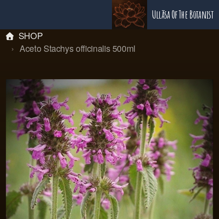
Ullāsa Of The Botanist
SHOP
Aceto Stachys officinalis 500ml