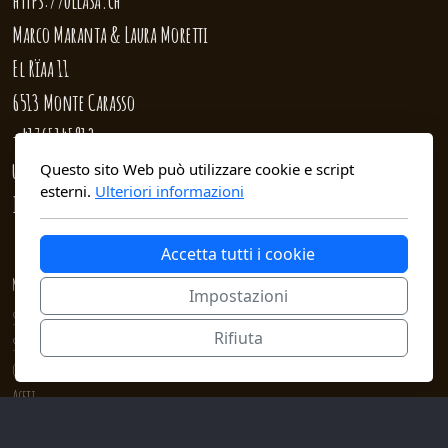
https://ullasa.ch
Marco Maranta & Laura Moretti
El Rïaa 11
6513 Monte Carasso
+41765145912
ullasa@ullasa.ch
Questo sito Web può utilizzare cookie e script
esterni.
Ulteriori informazioni
IBAN: CH04 0840 1000 0797 3230 5
Accetta tutti i cookie
Menu principale
Impostazioni
SHOP
Rifiuta
Sistemi Agroforestali
Giardini Sensoriali
Aceti
Hoshigaki
Tisane