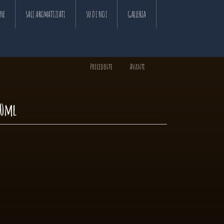
ANE
SALI AROMATIZZATI
SU DI NOI
GALLERIA
Precedente
Avanti
50ml