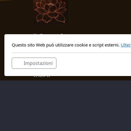
Ullāsa
of the Botanist
Questo sito Web può utilizzare cookie e script esterni.
Ulter
https://ullasa.ch
Impostazioni
Marco Maranta & Laura Moretti
El Rïaa 11
6513 Monte Carasso
+41765145912
ullasa@ullasa.ch
IBAN: CH04 0840 1000 0797 3230 5