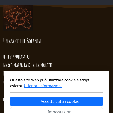
Ullāsa
of the Botanist
https://ullasa.ch
Marco Maranta & Laura Moretti
El Rïaa 11
Questo sito Web può utilizzare cookie e script
6513 Monte Carasso
esterni.
Ulteriori informazioni
+41765145912
ullasa@ullasa.ch
Accetta tutti i cookie
IBAN: CH04 0840 1000 0797 3230 5
Impostazioni