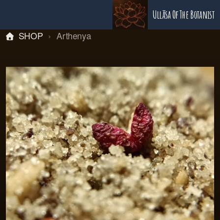
Ullāsa Of The Botanist
SHOP
Arthenya