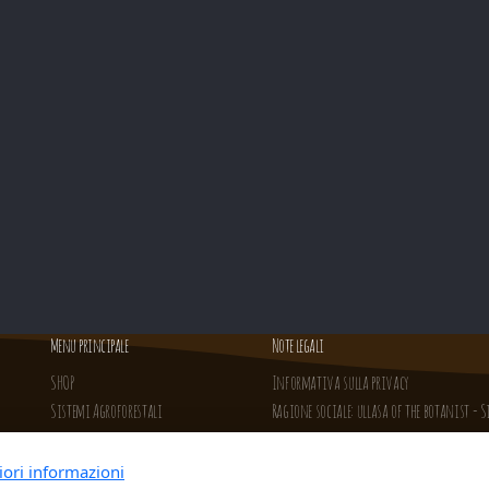
Menu principale
Note legali
SHOP
Informativa sulla privacy
Sistemi Agroforestali
Ragione sociale: ullasa of the botanist -
Giardini Sensoriali
Aceti
iori informazioni