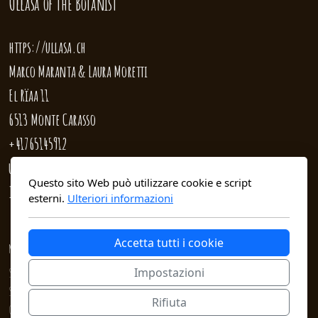
Ullāsa
of the Botanist
https://ullasa.ch
Marco Maranta & Laura Moretti
El Rïaa 11
6513 Monte Carasso
+41765145912
ullasa@ullasa.ch
Questo sito Web può utilizzare cookie e script
IBAN: CH04 0840 1000 0797 3230 5
esterni.
Ulteriori informazioni
Accetta tutti i cookie
Menu principale
SHOP
Impostazioni
Sistemi Agroforestali
Rifiuta
Giardini Sensoriali