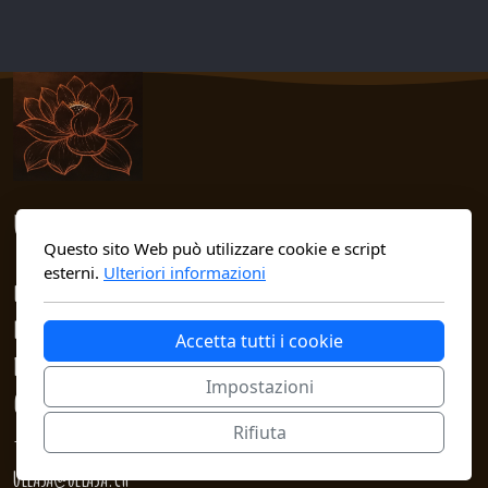
Ullāsa
of the Botanist
Questo sito Web può utilizzare cookie e script
esterni.
Ulteriori informazioni
https://ullasa.ch
Marco Maranta & Laura Moretti
Accetta tutti i cookie
El Rïaa 11
Impostazioni
6513 Monte Carasso
Rifiuta
+41765145912
ullasa@ullasa.ch