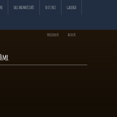
ANE
SALI AROMATIZZATI
SU DI NOI
GALLERIA
Precedente
Avanti
50ml