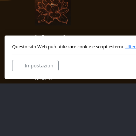
Ullāsa
of the Botanist
Questo sito Web può utilizzare cookie e script esterni.
Ulter
https://ullasa.ch
Impostazioni
Marco Maranta & Laura Moretti
El Rïaa 11
6513 Monte Carasso
+41765145912
ullasa@ullasa.ch
IBAN: CH04 0840 1000 0797 3230 5