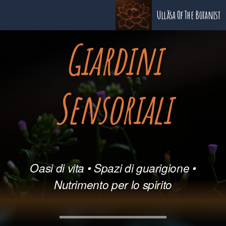
Ullāsa Of The Botanist
Giardini
Sensoriali
Oasi di vita • Spazi di guarigione •
Nutrimento per lo spirito