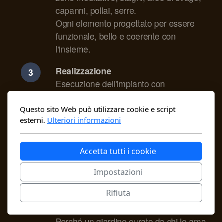
capanni, pollai, serre.
Ogni elemento progettato per essere
funzionale, bello e coerente con
l'insieme.
Realizzazione
Esecuzione dell'impianto con
accompagnamento diretto sul campo.
Dalla preparazione del suolo alla messa
Questo sito Web può utilizzare cookie e script
esterni.
Ulteriori informazioni
a dimora delle piante, fino ai primi
interventi di gestione.
Accetta tutti i cookie
Formazione
Corsi personalizzati per chi vuole
Impostazioni
comprendere il proprio giardino
Rifiuta
sensoriale e imparare a gestirlo con
consapevolezza e autonomia crescente.
Perché un giardino curato da chi lo ama