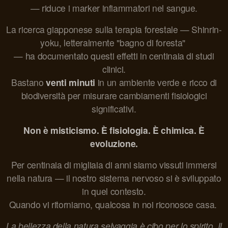
— riduce i marker infiammatori nel sangue.
La ricerca giapponese sulla terapia forestale — Shinrin-
yoku, letteralmente "bagno di foresta"
— ha documentato questi effetti in centinaia di studi
clinici.
Bastano
venti minuti
in un ambiente verde e ricco di
biodiversità per misurare cambiamenti fisiologici
significativi.
Non è misticismo. È fisiologia. È chimica. È
evoluzione.
Per centinaia di migliaia di anni siamo vissuti immersi
nella natura — il nostro sistema nervoso si è sviluppato
in quel contesto.
Quando vi ritorniamo, qualcosa in noi riconosce casa.
La bellezza della natura selvaggia è cibo per lo spirito.
Il